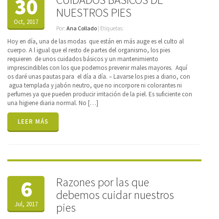
30
NUESTROS PIES
Oct, 2017
Por:
Ana Collado
| Etiquetas:
Hoy en día, una de las modas que están en más auge es el culto al
cuerpo. A l igual que el resto de partes del organismo, los pies
requieren de unos cuidados básicos y un mantenimiento
imprescindibles con los que podemos prevenir males mayores. Aquí
os daré unas pautas para el día a día. – Lavarse los pies a diario, con
agua templada y jabón neutro, que no incorpore ni colorantes ni
perfumes ya que pueden producir irritación de la piel. Es suficiente con
una higiene diaria normal. No […]
LEER MÁS
Razones por las que
6
debemos cuidar nuestros
Jul, 2017
pies